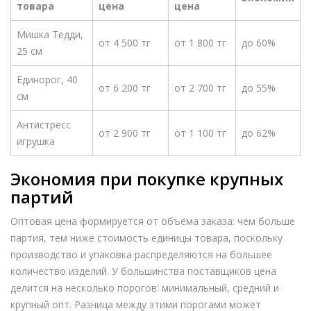
товара
цена
цена
Мишка Тедди,
от 4 500 тг
от 1 800 тг
до 60%
25 см
Единорог, 40
от 6 200 тг
от 2 700 тг
до 55%
см
Антистресс
от 2 900 тг
от 1 100 тг
до 62%
игрушка
Экономия при покупке крупных
партий
Оптовая цена формируется от объёма заказа: чем больше
партия, тем ниже стоимость единицы товара, поскольку
производство и упаковка распределяются на большее
количество изделий. У большинства поставщиков цена
делится на несколько порогов: минимальный, средний и
крупный опт. Разница между этими порогами может