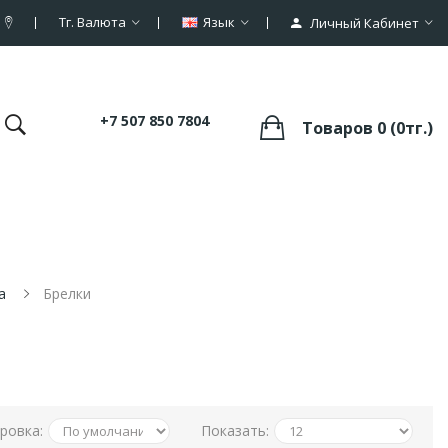
Тг.
Валюта
Язык
Личный Кабинет
+7 507 850 7804
Товаров 0 (0тг.)
а
Брелки
ровка:
Показать: