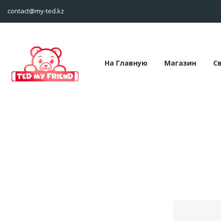
contact@my-ted.kz
На Главную
Магазин
С
БРЕЛ