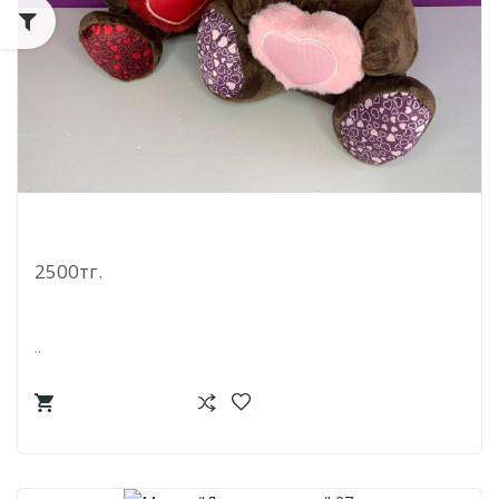
Мишка "Бусы" 25 См
2500тг.
..