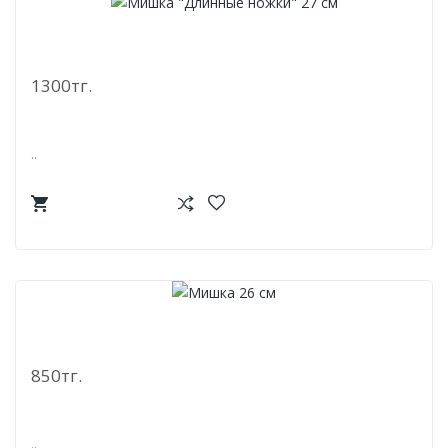
Мишка "Длинные Ножки" 27 См
1300тг.
..
Мишка 26 См
850тг.
..